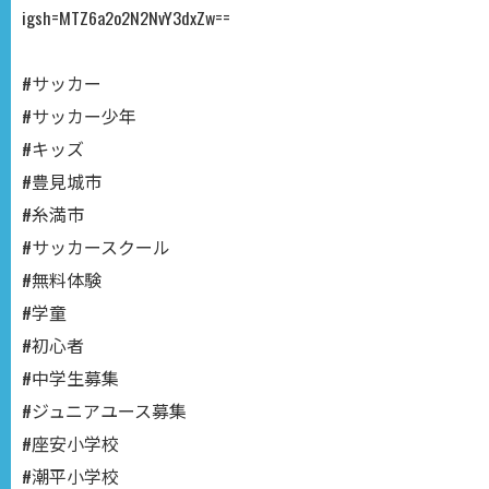
igsh=MTZ6a2o2N2NvY3dxZw==
#サッカー
#サッカー少年
#キッズ
#豊見城市
#糸満市
#サッカースクール
#無料体験
#学童
#初心者
#中学生募集
#ジュニアユース募集
#座安小学校
#潮平小学校