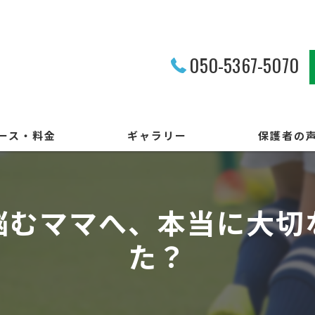
050-5367-5070
ース・料金
ギャラリー
保護者の
悩むママへ、本当に大切
た？