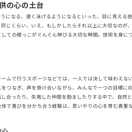
供の心の土台
ようになる、速く泳げるようになるといった、目に見える
と同じくらい、いえ、もしかしたらそれ以上に大切なのが
としての根っこがぐんぐん伸びる大切な時間。技術を身に
チームで行うスポーツなどでは、一人では決して味わえな
スをつなぎ、声を掛け合いながら、みんなで一つの目標に
話し合ったり、失敗した仲間を励ましたりする中で、自然
全体で喜びを分かち合う経験は、思いやりの心を育む貴重
な心