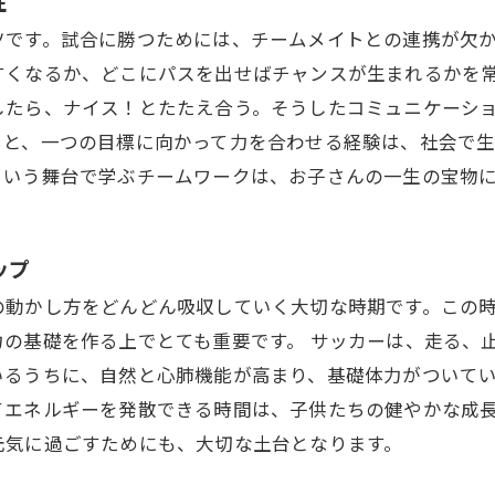
性
ツです。試合に勝つためには、チームメイトとの連携が欠
すくなるか、どこにパスを出せばチャンスが生まれるかを常
したら、ナイス！とたたえ合う。そうしたコミュニケーシ
ちと、一つの目標に向かって力を合わせる経験は、社会で
という舞台で学ぶチームワークは、お子さんの一生の宝物
ップ
の動かし方をどんどん吸収していく大切な時期です。この
の基礎を作る上でとても重要です。 サッカーは、走る、
いるうちに、自然と心肺機能が高まり、基礎体力がついて
てエネルギーを発散できる時間は、子供たちの健やかな成
元気に過ごすためにも、大切な土台となります。